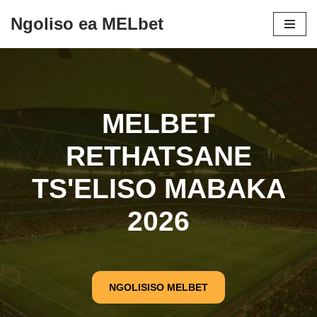
Ngoliso ea MELbet
Tlolela
ho
litaba
MELBET
RETHATSANE
TS'ELISO MABAKA
2026
NGOLISISO MELBET