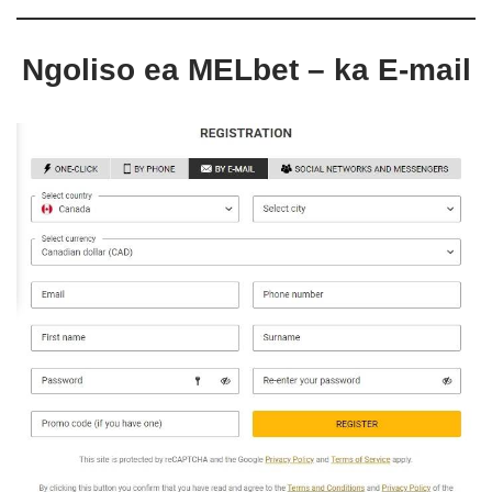
Ngoliso ea MELbet – ka E-mail