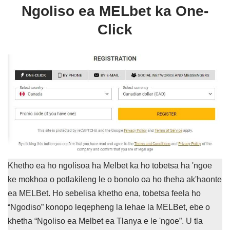
Ngoliso ea MELbet ka One-
Click
Khetho ea ho ngolisoa ha Melbet ka ho tobetsa ha 'ngoe
ke mokhoa o potlakileng le o bonolo oa ho theha ak'haonte
ea MELBet. Ho sebelisa khetho ena, tobetsa feela ho
“Ngodiso” konopo leqepheng la lehae la MELBet, ebe o
khetha “Ngoliso ea Melbet ea Tlanya e le 'ngoe”. U tla