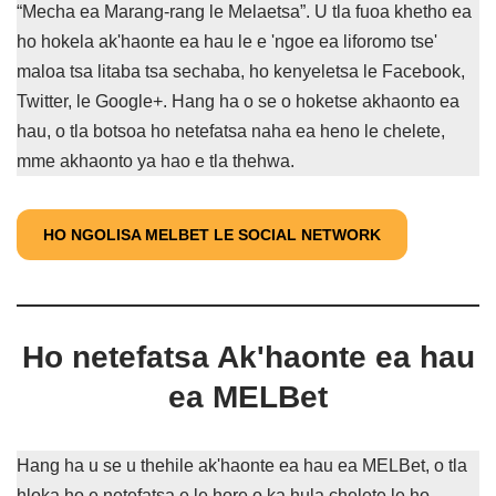
“Mecha ea Marang-rang le Melaetsa”. U tla fuoa khetho ea
ho hokela ak'haonte ea hau le e 'ngoe ea liforomo tse'
maloa tsa litaba tsa sechaba, ho kenyeletsa le Facebook,
Twitter, le Google+. Hang ha o se o hoketse akhaonto ea
hau, o tla botsoa ho netefatsa naha ea heno le chelete,
mme akhaonto ya hao e tla thehwa.
HO NGOLISA MELBET LE SOCIAL NETWORK
Ho netefatsa Ak'haonte ea hau
ea MELBet
Hang ha u se u thehile ak'haonte ea hau ea MELBet, o tla
hloka ho e netefatsa e le hore o ka hula chelete le ho