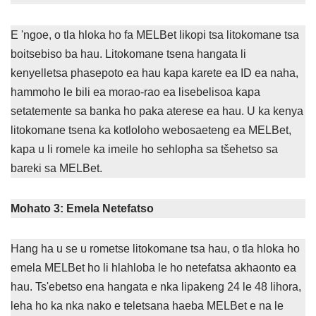
E 'ngoe, o tla hloka ho fa MELBet likopi tsa litokomane tsa
boitsebiso ba hau. Litokomane tsena hangata li
kenyelletsa phasepoto ea hau kapa karete ea ID ea naha,
hammoho le bili ea morao-rao ea lisebelisoa kapa
setatemente sa banka ho paka aterese ea hau. U ka kenya
litokomane tsena ka kotloloho webosaeteng ea MELBet,
kapa u li romele ka imeile ho sehlopha sa tšehetso sa
bareki sa MELBet.
Mohato 3: Emela Netefatso
Hang ha u se u rometse litokomane tsa hau, o tla hloka ho
emela MELBet ho li hlahloba le ho netefatsa akhaonto ea
hau. Ts'ebetso ena hangata e nka lipakeng 24 le 48 lihora,
leha ho ka nka nako e teletsana haeba MELBet e na le