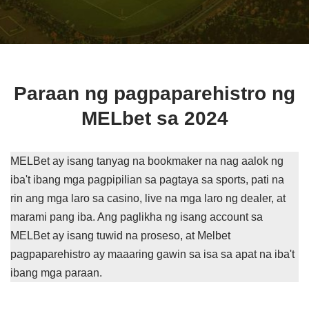
Paraan ng pagpaparehistro ng
MELbet sa 2024
MELBet ay isang tanyag na bookmaker na nag aalok ng
iba't ibang mga pagpipilian sa pagtaya sa sports, pati na
rin ang mga laro sa casino, live na mga laro ng dealer, at
marami pang iba. Ang paglikha ng isang account sa
MELBet ay isang tuwid na proseso, at Melbet
pagpaparehistro ay maaaring gawin sa isa sa apat na iba't
ibang mga paraan.