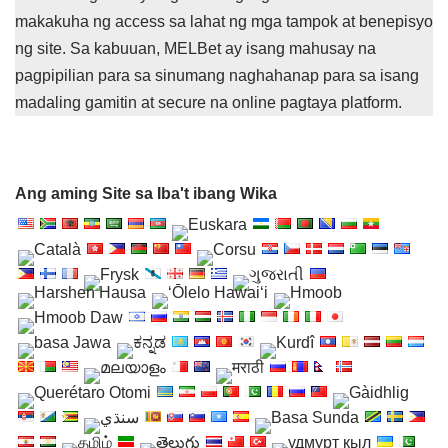
makakuha ng access sa lahat ng mga tampok at benepisyo
ng site. Sa kabuuan, MELBet ay isang mahusay na
pagpipilian para sa sinumang naghahanap para sa isang
madaling gamitin at secure na online pagtaya platform.
Ang aming Site sa Iba't ibang Wika