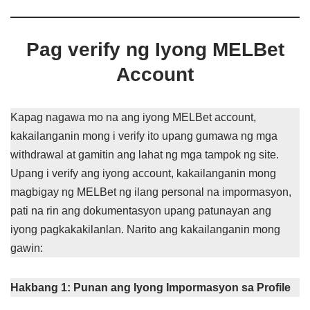
Pag verify ng Iyong MELBet
Account
Kapag nagawa mo na ang iyong MELBet account,
kakailanganin mong i verify ito upang gumawa ng mga
withdrawal at gamitin ang lahat ng mga tampok ng site.
Upang i verify ang iyong account, kakailanganin mong
magbigay ng MELBet ng ilang personal na impormasyon,
pati na rin ang dokumentasyon upang patunayan ang
iyong pagkakakilanlan. Narito ang kakailanganin mong
gawin:
Hakbang 1: Punan ang Iyong Impormasyon sa Profile