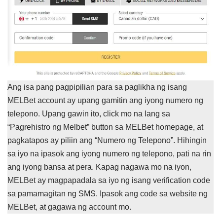
Ang isa pang pagpipilian para sa paglikha ng isang
MELBet account ay upang gamitin ang iyong numero ng
telepono. Upang gawin ito, click mo na lang sa
“Pagrehistro ng Melbet” button sa MELBet homepage, at
pagkatapos ay piliin ang “Numero ng Telepono”. Hihingin
sa iyo na ipasok ang iyong numero ng telepono, pati na rin
ang iyong bansa at pera. Kapag nagawa mo na iyon,
MELBet ay magpapadala sa iyo ng isang verification code
sa pamamagitan ng SMS. Ipasok ang code sa website ng
MELBet, at gagawa ng account mo.