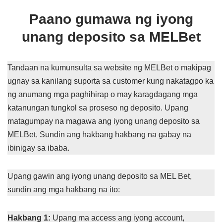
Paano gumawa ng iyong
unang deposito sa MELBet
Tandaan na kumunsulta sa website ng MELBet o makipag
ugnay sa kanilang suporta sa customer kung nakatagpo ka
ng anumang mga paghihirap o may karagdagang mga
katanungan tungkol sa proseso ng deposito. Upang
matagumpay na magawa ang iyong unang deposito sa
MELBet, Sundin ang hakbang hakbang na gabay na
ibinigay sa ibaba.
Upang gawin ang iyong unang deposito sa MEL Bet,
sundin ang mga hakbang na ito:
Hakbang 1:
Upang ma access ang iyong account,