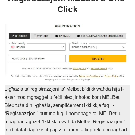
Click
L-għażla ta' reġistrazzjoni ta' Melbet b'klikk waħda hija l-
aktar mod mgħaġġel u faċli biex jinħoloq kont MELBet.
Biex tuża din l-għażla, sempliċement ikklikkja fuq il-
“Reġistrazzjoni” buttuna fuq il-homepage tal-MELBet, u
mbagħad agħżel “Ikklikkja waħda Melbet Reġistrazzjoni”.
Inti tintalab tagħżel il-pajjiż u l-munita tiegħek, u mbagħad