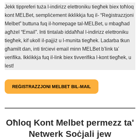
Jekk tippreferi tuża l-indirizz elettroniku tiegħek biex toħloq
kont MELBet, sempliċement ikklikkja fuq il- “Reġistrazzjoni
Melbet” buttuna fuq il-homepage tal-MELBet, u mbagħad
agħżel “Email”. Inti tintalab iddaħħal l-indirizz elettroniku
tiegħek, kif ukoll il-pajjiż u l-munita tiegħek. Ladarba tkun
għamilt dan, inti tirċievi email minn MELBet b'link ta'
verifika. Ikklikkja fuq il-link biex tivverifika l-kont tiegħek, u
lest!
REĠISTRAZZJONI MELBET BIL-MAIL
Oħloq Kont Melbet permezz ta'
Netwerk Soċjali jew