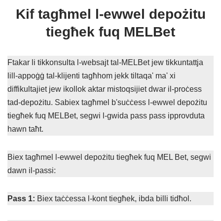
Kif tagħmel l-ewwel depożitu
tiegħek fuq MELBet
Ftakar li tikkonsulta l-websajt tal-MELBet jew tikkuntattja
lill-appoġġ tal-klijenti tagħhom jekk tiltaqa' ma' xi
diffikultajiet jew ikollok aktar mistoqsijiet dwar il-proċess
tad-depożitu. Sabiex tagħmel b'suċċess l-ewwel depożitu
tiegħek fuq MELBet, segwi l-gwida pass pass ipprovduta
hawn taħt.
Biex tagħmel l-ewwel depożitu tiegħek fuq MEL Bet, segwi
dawn il-passi:
Pass 1:
Biex taċċessa l-kont tiegħek, ibda billi tidħol.