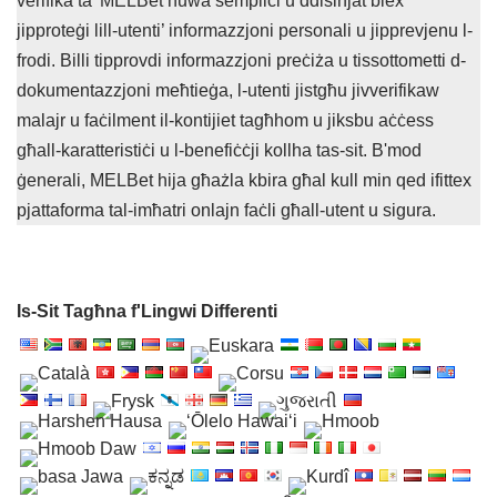
verifika ta’ MELBet huwa sempliċi u ddisinjat biex
jipproteġi lill-utenti’ informazzjoni personali u jipprevjenu l-
frodi. Billi tipprovdi informazzjoni preċiża u tissottometti d-
dokumentazzjoni meħtieġa, l-utenti jistgħu jivverifikaw
malajr u faċilment il-kontijiet tagħhom u jiksbu aċċess
għall-karatteristiċi u l-benefiċċji kollha tas-sit. B'mod
ġenerali, MELBet hija għażla kbira għal kull min qed ifittex
pjattaforma tal-imħatri onlajn faċli għall-utent u sigura.
Is-Sit Tagħna f'Lingwi Differenti